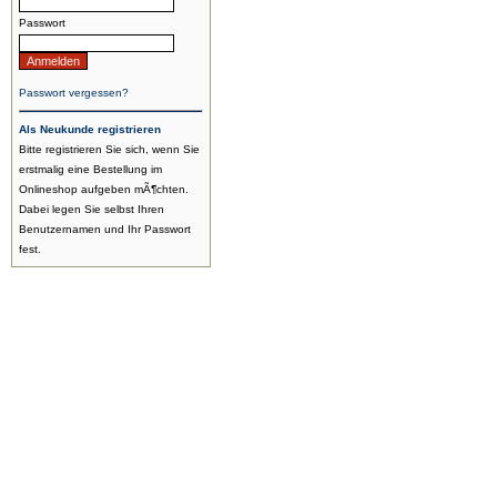
Passwort
Passwort vergessen?
Als Neukunde registrieren
Bitte registrieren Sie sich, wenn Sie
erstmalig eine Bestellung im
Onlineshop aufgeben mÃ¶chten.
Dabei legen Sie selbst Ihren
Benutzernamen und Ihr Passwort
fest.