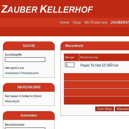
Home
Shop
Wir Ã¼ber uns
ZAUBERS
SUCHE
Warenkorb
Suchbegriffe
Menge
Bezeichnung
Paper To Hat 10 StÃ¼ck
Hier geht's zur
erweiterten Produktsuche
WARENKORB
Sie haben 0 Artikel in Ihrem
Warenkorb
Anmelden
Benutzername