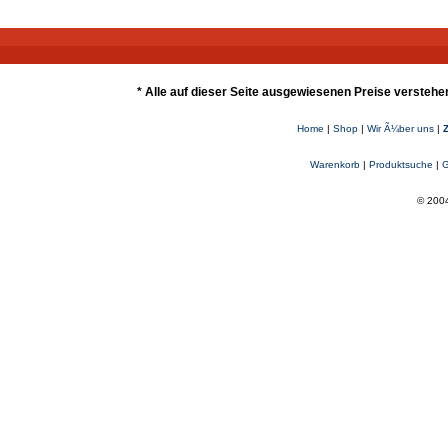
* Alle auf dieser Seite ausgewiesenen Preise verstehe
Home
|
Shop
|
Wir Ã¼ber uns
|
Warenkorb
|
Produktsuche
|
G
© 2004