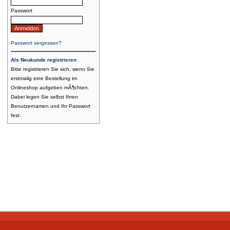
Passwort
Passwort vergessen?
Als Neukunde registrieren
Bitte registrieren Sie sich, wenn Sie
erstmalig eine Bestellung im
Onlineshop aufgeben mÃ¶chten.
Dabei legen Sie selbst Ihren
Benutzernamen und Ihr Passwort
fest.