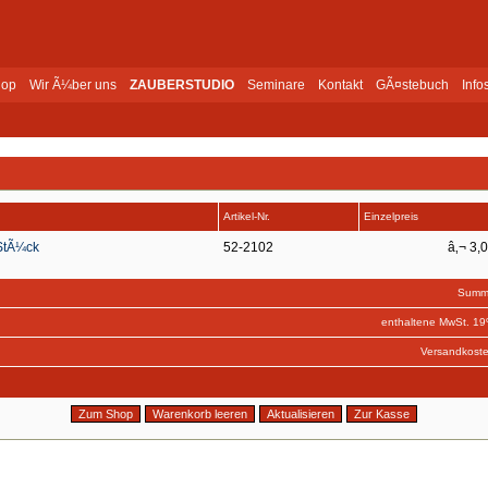
op
Wir Ã¼ber uns
ZAUBERSTUDIO
Seminare
Kontakt
GÃ¤stebuch
Info
Artikel-Nr.
Einzelpreis
 StÃ¼ck
52-2102
â‚¬ 3,
Summ
enthaltene MwSt. 1
Versandkost