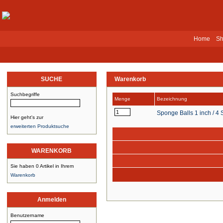
Home
Sh
SUCHE
Warenkorb
Suchbegriffe
Menge
Bezeichnung
Sponge Balls 1 inch / 4
Hier geht's zur
erweiterten Produktsuche
WARENKORB
Sie haben 0 Artikel in Ihrem
Warenkorb
Anmelden
Benutzername