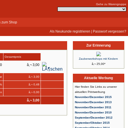
Gehe zu Warengruppe
s zum Shop
Als Neukunde registrieren
|
Passwort vergessen?
Zur Erinnerung
Gesamtpreis
Zauberworkshops mit Kindern
â‚¬ 25,00*
00
â‚¬ 3,00
e
â‚¬ 3,00
Aktuelle Werbung
9%
â‚¬ 0,48
Hier finden Sie Links zu unserer
aktuellen Printwerbung
en
â‚¬ 0,00
November/Dezember 2015
â‚¬ 3,00
November/Dezember 2013
November/Dezember 2011
November/Dezember 2010
September/Dezember 2012
September/Oktober 2015
September/Oktober 2014