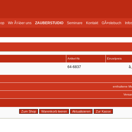
op
Wir Ã¼ber uns
ZAUBERSTUDIO
Seminare
Kontakt
GÃ¤stebuch
Info
Artikel-Nr.
Einzelpreis
64-6837
â‚
enthaltene M
Versa