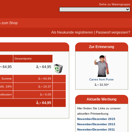
Gehe zu Warengruppe
s zum Shop
Als Neukunde registrieren
|
Passwort vergessen?
Zur Erinnerung
Gesamtpreis
¬ 64,95
â‚¬ 64,95
Summe
â‚¬ 64,95
Canes from Purse
â‚¬ 32,50*
wSt. 19%
â‚¬ 10,37
ndkosten
â‚¬ 0,00
Aktuelle Werbung
â‚¬ 64,95
Hier finden Sie Links zu unserer
aktuellen Printwerbung
November/Dezember 2015
November/Dezember 2013
November/Dezember 2011