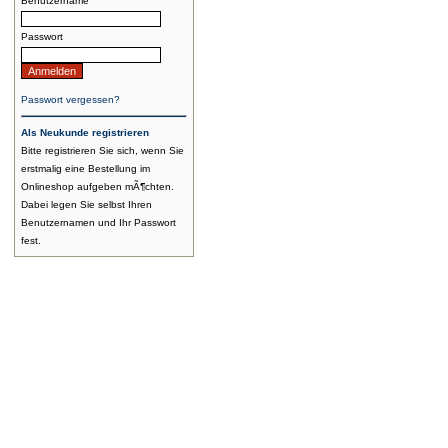
Benutzername
Passwort
Passwort vergessen?
Als Neukunde registrieren
Bitte registrieren Sie sich, wenn Sie
erstmalig eine Bestellung im
Onlineshop aufgeben mÃ¶chten.
Dabei legen Sie selbst Ihren
Benutzernamen und Ihr Passwort
fest.