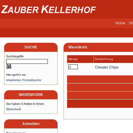
Home
Sh
SUCHE
Warenkorb
Suchbegriffe
Menge
Bezeichnung
Cheater Chips
Hier geht's zur
erweiterten Produktsuche
WARENKORB
Sie haben 0 Artikel in Ihrem
Warenkorb
Anmelden