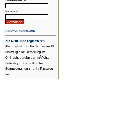
Benutzername
Passwort
Passwort vergessen?
Als Neukunde registrieren
Bitte registrieren Sie sich, wenn Sie
erstmalig eine Bestellung im
Onlineshop aufgeben mÃ¶chten.
Dabei legen Sie selbst Ihren
Benutzernamen und Ihr Passwort
fest.