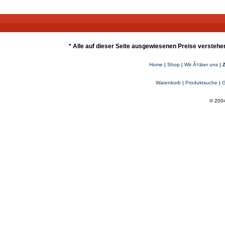
* Alle auf dieser Seite ausgewiesenen Preise verstehe
Home
|
Shop
|
Wir Ã¼ber uns
|
Warenkorb
|
Produktsuche
|
G
© 2004