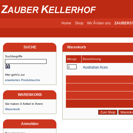
Home
Shop
Wir Ã¼ber uns
ZAUBERS
SUCHE
Warenkorb
Suchbegriffe
Menge
Bezeichnung
Australian Aces
Hier geht's zur
erweiterten Produktsuche
WARENKORB
Sie haben 0 Artikel in Ihrem
Warenkorb
Anmelden