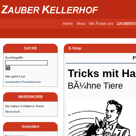
Home
Shop
Wir Ã¼ber uns
ZAUBERS
SUCHE
E-Shop
P
Suchbegriffe
Tricks mit H
Hier geht's zur
erweiterten Produktsuche
BÃ¼hne Tiere
WARENKORB
Sie haben 0 Artikel in Ihrem
Warenkorb
Anmelden