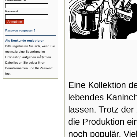
Benutzername
Passwort
Passwort vergessen?
Als Neukunde registrieren
Bitte registrieren Sie sich, wenn Sie
erstmalig eine Bestellung im
Onlineshop aufgeben mÃ¶chten.
Dabei legen Sie selbst Ihren
Benutzernamen und Ihr Passwort
fest.
Eine Kollektion d
lebendes Kaninch
lassen. Trotz der
die Produktion e
noch populär. Vie