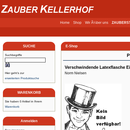
Home
Shop
Wir Ã¼ber uns
ZAUBERS
SUCHE
E-Shop
P
Suchbegriffe
Verschwindende Latexflasche E
Norm Nielsen
Hier geht's zur
erweiterten Produktsuche
WARENKORB
Sie haben 0 Artikel in Ihrem
Warenkorb
Anmelden