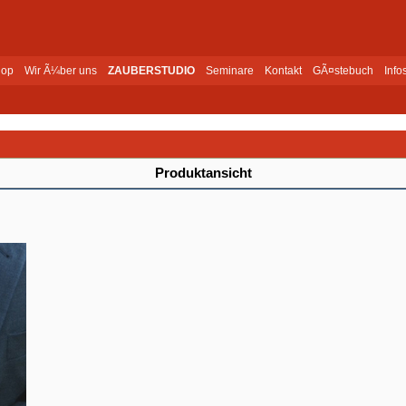
op
Wir Ã¼ber uns
ZAUBERSTUDIO
Seminare
Kontakt
GÃ¤stebuch
Info
Produktansicht