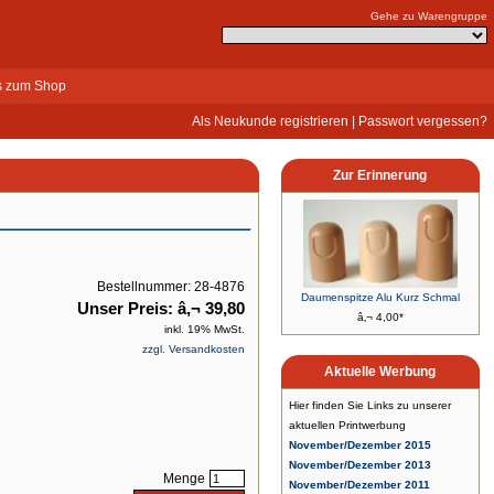
Gehe zu Warengruppe
s zum Shop
Als Neukunde registrieren
|
Passwort vergessen?
Zur Erinnerung
Bestellnummer: 28-4876
Daumenspitze Alu Kurz Schmal
Unser Preis: â‚¬ 39,80
â‚¬ 4,00*
inkl. 19% MwSt.
zzgl. Versandkosten
Aktuelle Werbung
Hier finden Sie Links zu unserer
aktuellen Printwerbung
November/Dezember 2015
November/Dezember 2013
Menge
November/Dezember 2011