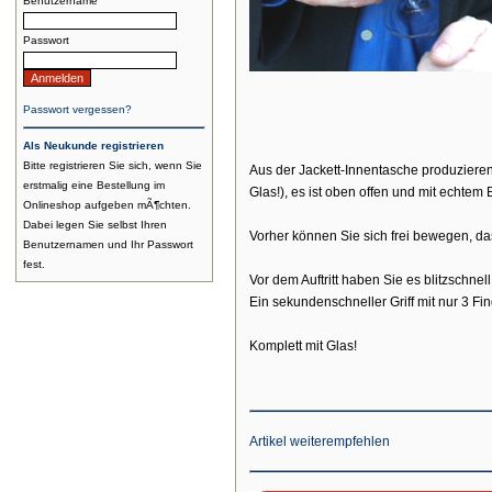
Benutzername
Passwort
Passwort vergessen?
Als Neukunde registrieren
Bitte registrieren Sie sich, wenn Sie
Aus der Jackett-Innentasche produzieren S
erstmalig eine Bestellung im
Glas!), es ist oben offen und mit echtem 
Onlineshop aufgeben mÃ¶chten.
Dabei legen Sie selbst Ihren
Vorher können Sie sich frei bewegen, das
Benutzernamen und Ihr Passwort
fest.
Vor dem Auftritt haben Sie es blitzschnel
Ein sekundenschneller Griff mit nur 3 Fi
Komplett mit Glas!
Artikel weiterempfehlen