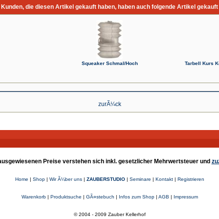
Kunden, die diesen Artikel gekauft haben, haben auch folgende Artikel gekauft
Squeaker Schmal/Hoch
Tarbell Kurs 
zurÃ¼ck
e ausgewiesenen Preise verstehen sich inkl. gesetzlicher Mehrwertsteuer und
zu
Home
|
Shop
|
Wir Ã¼ber uns
|
ZAUBERSTUDIO
|
Seminare
|
Kontakt
|
Registrieren
Warenkorb
|
Produktsuche
|
GÃ¤stebuch
|
Infos zum Shop
|
AGB
|
Impressum
© 2004 - 2009 Zauber Kellerhof