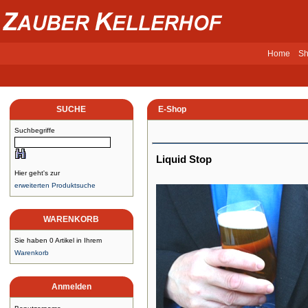
Home
Sh
SUCHE
E-Shop
Suchbegriffe
Liquid Stop
Hier geht's zur
erweiterten Produktsuche
WARENKORB
Sie haben 0 Artikel in Ihrem
Warenkorb
Anmelden