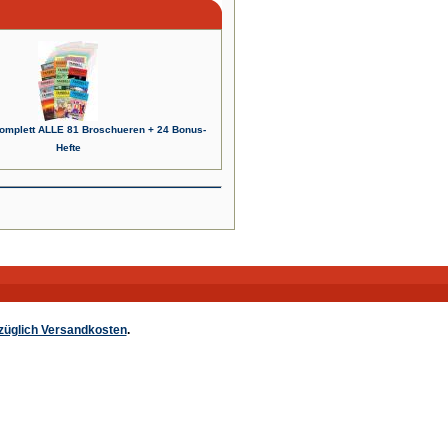
Komplett ALLE 81 Broschueren + 24 Bonus-
Hefte
züglich Versandkosten
.