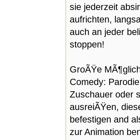
sie jederzeit abs
aufrichten, langs
auch an jeder bel
stoppen!
GroÃŸe MÃ¶glich
Comedy: Parodier
Zuschauer oder s
ausreiÃŸen, dies
befestigen and a
zur Animation ben