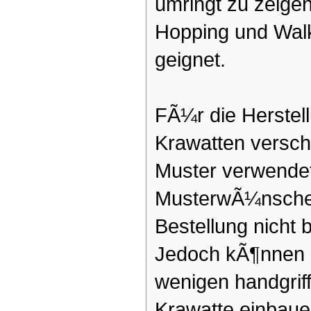
umringt zu zeigen
Hopping und Wal
geignet.
FÃ¼r die Herstel
Krawatten versch
Muster verwendet
MusterwÃ¼nsche 
Bestellung nicht 
Jedoch kÃ¶nnen 
wenigen handgriff
Krawatte einbaue