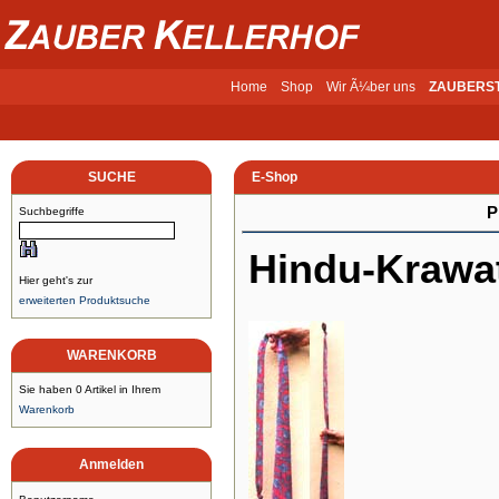
Home
Shop
Wir Ã¼ber uns
ZAUBERS
SUCHE
E-Shop
P
Suchbegriffe
Hindu-Krawa
Hier geht's zur
erweiterten Produktsuche
WARENKORB
Sie haben 0 Artikel in Ihrem
Warenkorb
Anmelden