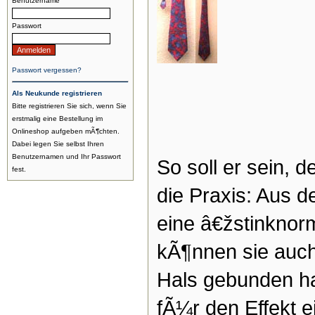
Benutzername
Passwort
Passwort vergessen?
Als Neukunde registrieren
Bitte registrieren Sie sich, wenn Sie
erstmalig eine Bestellung im
Onlineshop aufgeben mÃ¶chten.
Dabei legen Sie selbst Ihren
Benutzernamen und Ihr Passwort
So soll er sein, 
fest.
die Praxis: Aus d
eine â€žstinknor
kÃ¶nnen sie auc
Hals gebunden h
fÃ¼r den Effekt e