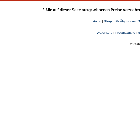
* Alle auf dieser Seite ausgewiesenen Preise verstehe
Home
|
Shop
|
Wir Ã¼ber uns
|
Warenkorb
|
Produktsuche
|
G
© 2004