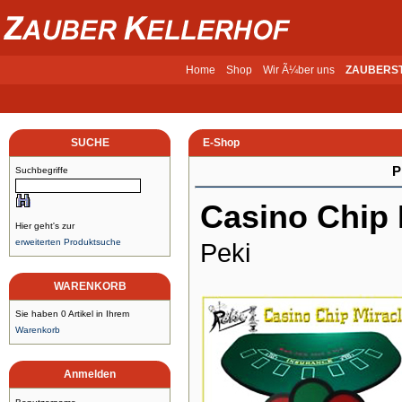
Home
Shop
Wir Ã¼ber uns
ZAUBERS
SUCHE
E-Shop
P
Suchbegriffe
Casino Chip 
Hier geht's zur
erweiterten Produktsuche
Peki
WARENKORB
Sie haben 0 Artikel in Ihrem
Warenkorb
Anmelden