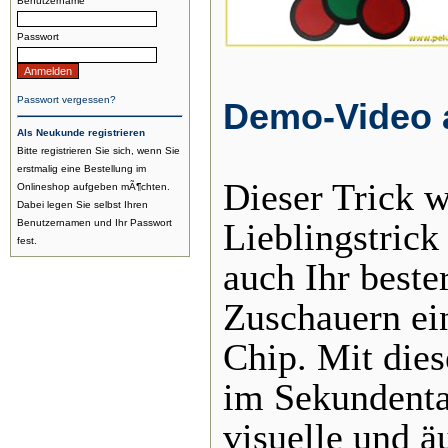
Benutzername
Passwort
Passwort vergessen?
Demo-Video 
Als Neukunde registrieren
Bitte registrieren Sie sich, wenn Sie
erstmalig eine Bestellung im
Dieser Trick w
Onlineshop aufgeben mÃ¶chten.
Dabei legen Sie selbst Ihren
Lieblingstrick
Benutzernamen und Ihr Passwort
fest.
auch Ihr beste
Zuschauern ei
Chip. Mit die
im Sekundenta
visuelle und ä