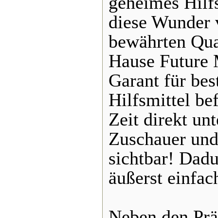
geheimes Hilfs
diese Wunder v
bewährten Qua
Hause Future 
Garant für bes
Hilfsmittel be
Zeit direkt un
Zuschauer und 
sichtbar! Dadu
äußerst einfac
Neben den Prä