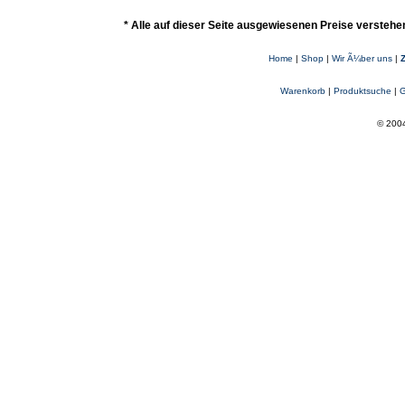
* Alle auf dieser Seite ausgewiesenen Preise verstehe
Home
|
Shop
|
Wir Ã¼ber uns
|
Warenkorb
|
Produktsuche
|
G
© 2004