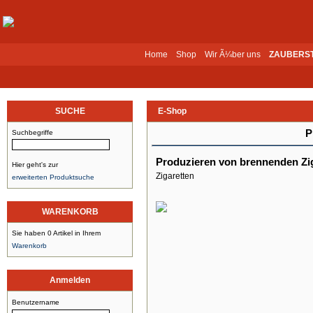
Home
Shop
Wir Ã¼ber uns
ZAUBERS
SUCHE
E-Shop
P
Suchbegriffe
Produzieren von brennenden Zi
Hier geht's zur
Zigaretten
erweiterten Produktsuche
WARENKORB
Sie haben 0 Artikel in Ihrem
Warenkorb
Anmelden
Benutzername