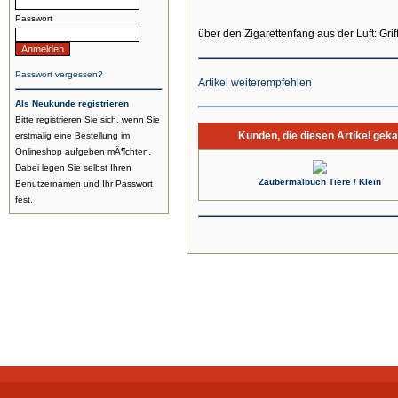
Passwort
über den Zigarettenfang aus der Luft: Grif
Passwort vergessen?
Artikel weiterempfehlen
Als Neukunde registrieren
Bitte registrieren Sie sich, wenn Sie
Kunden, die diesen Artikel geka
erstmalig eine Bestellung im
Onlineshop aufgeben mÃ¶chten.
Dabei legen Sie selbst Ihren
Zaubermalbuch Tiere / Klein
Benutzernamen und Ihr Passwort
fest.