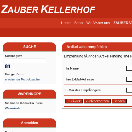
Home
Shop
Wir Ã¼ber uns
ZAUBERS
SUCHE
Artikel weiterempfehlen
Suchbegriffe
Empfehlung fÃ¼r den Artikel
Finding The 
Ihr Name
Hier geht's zur
Ihre E-Mail-Adresse
erweiterten Produktsuche
E-Mail des EmpfÃ¤ngers
WARENKORB
Sie haben 0 Artikel in Ihrem
Warenkorb
Anmelden