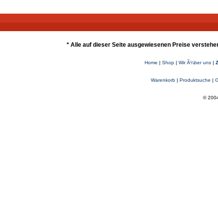
* Alle auf dieser Seite ausgewiesenen Preise verstehe
Home
|
Shop
|
Wir Ã¼ber uns
|
Warenkorb
|
Produktsuche
|
G
© 2004