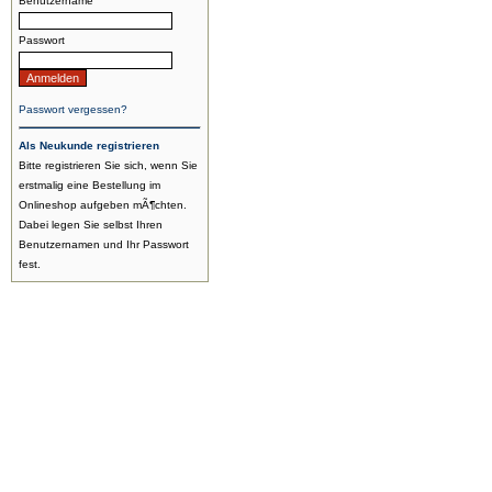
Benutzername
Passwort
Passwort vergessen?
Als Neukunde registrieren
Bitte registrieren Sie sich, wenn Sie
erstmalig eine Bestellung im
Onlineshop aufgeben mÃ¶chten.
Dabei legen Sie selbst Ihren
Benutzernamen und Ihr Passwort
fest.