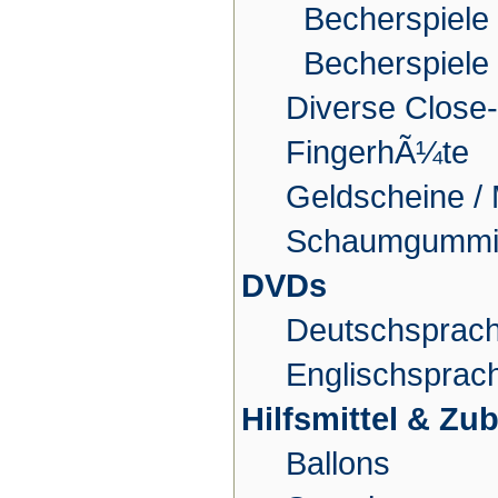
Becherspiele
Becherspiele
Diverse Close-
FingerhÃ¼te
Geldscheine 
Schaumgummiar
DVDs
Deutschsprac
Englischsprac
Hilfsmittel & Zu
Ballons