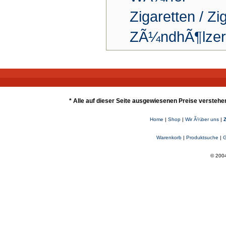
Zigaretten / Zi
ZÃ¼ndhÃ¶lzer
* Alle auf dieser Seite ausgewiesenen Preise verstehe
Home
|
Shop
|
Wir Ã¼ber uns
|
Warenkorb
|
Produktsuche
|
G
© 2004