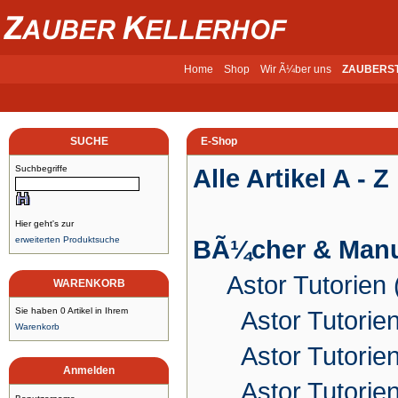
Home
Shop
Wir Ã¼ber uns
ZAUBERS
SUCHE
E-Shop
Suchbegriffe
Alle Artikel A - Z
Hier geht's zur
erweiterten Produktsuche
BÃ¼cher & Manu
Astor Tutorien
WARENKORB
Sie haben 0 Artikel in Ihrem
Astor Tutori
Warenkorb
Astor Tutorie
Anmelden
Astor Tutori