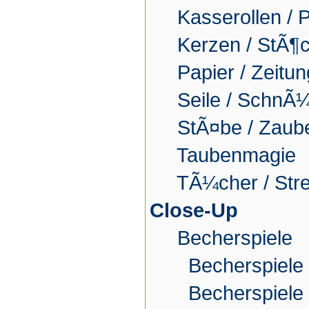
Kasserollen / 
Kerzen / StÃ¶
Papier / Zeitu
Seile / SchnÃ
StÃ¤be / Zaub
Taubenmagie
TÃ¼cher / Str
Close-Up
Becherspiele
Becherspiele
Becherspiele