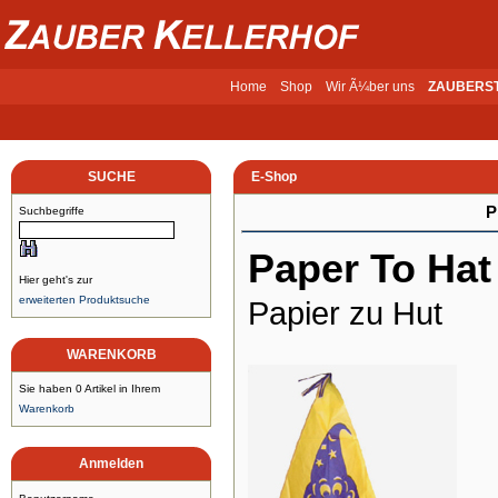
Home
Shop
Wir Ã¼ber uns
ZAUBERS
SUCHE
E-Shop
P
Suchbegriffe
Paper To Hat
Hier geht's zur
erweiterten Produktsuche
Papier zu Hut
WARENKORB
Sie haben 0 Artikel in Ihrem
Warenkorb
Anmelden