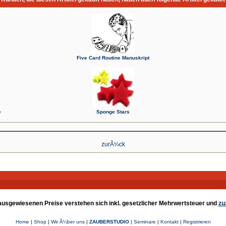
Five Card Routine Manuskript
e
Sponge Stars
zurÃ¼ck
e ausgewiesenen Preise verstehen sich inkl. gesetzlicher Mehrwertsteuer und
zu
Home
|
Shop
|
Wir Ã¼ber uns
|
ZAUBERSTUDIO
|
Seminare
|
Kontakt
|
Registrieren