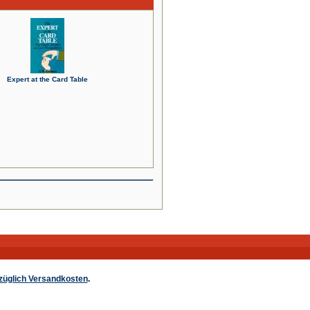
Expert at the Card Table
züglich Versandkosten
.