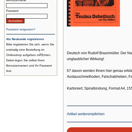
Benutzername
Passwort
Passwort vergessen?
Als Neukunde registrieren
Bitte registrieren Sie sich, wenn Sie
erstmalig eine Bestellung im
Deutsch von Rudolf Braunmüller. Der Nam
Onlineshop aufgeben mÃ¶chten.
unglaublicher Wirkung!
Dabei legen Sie selbst Ihren
Benutzernamen und Ihr Passwort
67 davon werden Ihnen hier genau erklär
fest.
Austauschmethoden, Falschabheben, Fals
Kartoniert, Spiralbindung, Format A4, 15
Artikel weiterempfehlen