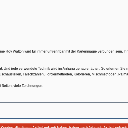
e Roy Walton wird für immer untrennbar mit der Kartenmagie verbunden sein. Ihm 
t. Und jede verwendete Technik wird im Anhang genau erläutert! So erlernen Sie n
chausteilen, Falschzählen, Forciermethoden, Kolorieren, Mischmethoden, Palmag
5 Seiten, viele Zeichnungen.
Kunden, die diesen Artikel gekauft haben, haben auch folgende Artikel gekauft