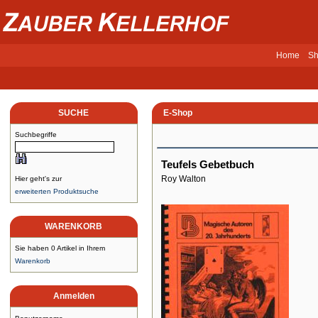
Home
Sh
SUCHE
E-Shop
Suchbegriffe
Teufels Gebetbuch
Roy Walton
Hier geht's zur
erweiterten Produktsuche
WARENKORB
Sie haben 0 Artikel in Ihrem
Warenkorb
Anmelden