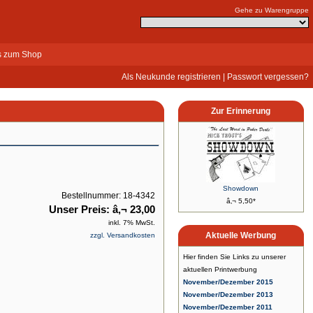
Gehe zu Warengruppe
s zum Shop
Als Neukunde registrieren
|
Passwort vergessen?
Zur Erinnerung
Showdown
Bestellnummer: 18-4342
â‚¬ 5,50*
Unser Preis: â‚¬ 23,00
inkl. 7% MwSt.
Aktuelle Werbung
zzgl. Versandkosten
Hier finden Sie Links zu unserer
aktuellen Printwerbung
November/Dezember 2015
November/Dezember 2013
November/Dezember 2011