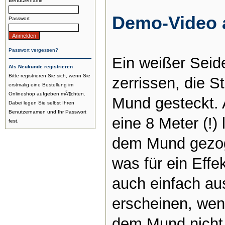
Benutzername
Demo-Video 
Passwort
Passwort vergessen?
Ein weißer Seide
Als Neukunde registrieren
Bitte registrieren Sie sich, wenn Sie
zerrissen, die S
erstmalig eine Bestellung im
Onlineshop aufgeben mÃ¶chten.
Mund gesteckt. 
Dabei legen Sie selbst Ihren
Benutzernamen und Ihr Passwort
eine 8 Meter (!)
fest.
dem Mund gezoge
was für ein Effe
auch einfach au
erscheinen, wen
dem Mund nicht 