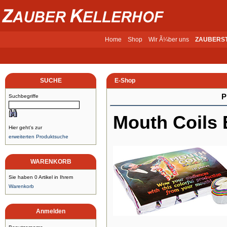
Home
Shop
Wir Ã¼ber uns
ZAUBERS
SUCHE
E-Shop
P
Suchbegriffe
Mouth Coils 
Hier geht's zur
erweiterten Produktsuche
WARENKORB
Sie haben 0 Artikel in Ihrem
Warenkorb
Anmelden