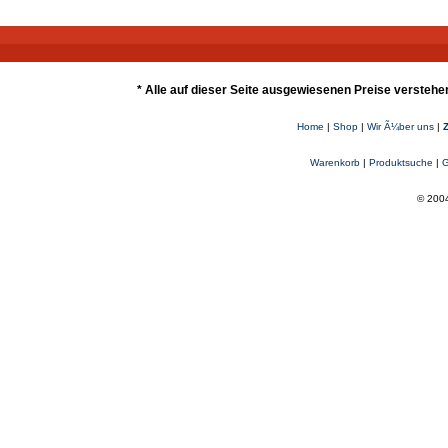
* Alle auf dieser Seite ausgewiesenen Preise verstehe
Home
|
Shop
|
Wir Ã¼ber uns
|
Warenkorb
|
Produktsuche
|
G
© 2004