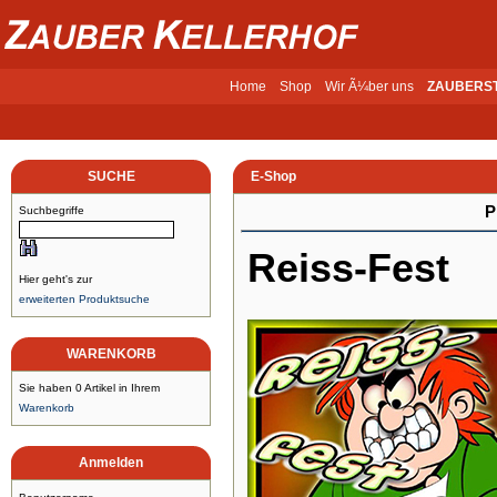
Home
Shop
Wir Ã¼ber uns
ZAUBERS
SUCHE
E-Shop
P
Suchbegriffe
Reiss-Fest
Hier geht's zur
erweiterten Produktsuche
WARENKORB
Sie haben 0 Artikel in Ihrem
Warenkorb
Anmelden