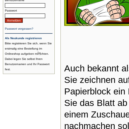
Benutzername
Passwort
Passwort vergessen?
Als Neukunde registrieren
Bitte registrieren Sie sich, wenn Sie
erstmalig eine Bestellung im
Onlineshop aufgeben mÃ¶chten.
Dabei legen Sie selbst Ihren
Benutzernamen und Ihr Passwort
Auch bekannt al
fest.
Sie zeichnen auf
Papierblock ein
Sie das Blatt a
einem Zuschauer
nachmachen sol