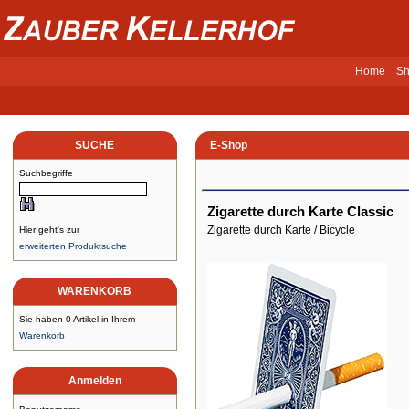
Home
Sh
SUCHE
E-Shop
Suchbegriffe
Zigarette durch Karte Classic
Zigarette durch Karte / Bicycle
Hier geht's zur
erweiterten Produktsuche
WARENKORB
Sie haben 0 Artikel in Ihrem
Warenkorb
Anmelden