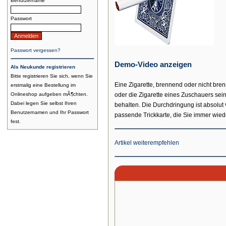
Benutzername
Passwort
Passwort vergessen?
Demo-Video anzeigen
Als Neukunde registrieren
Bitte registrieren Sie sich, wenn Sie
Eine Zigarette, brennend oder nicht bren
erstmalig eine Bestellung im
Onlineshop aufgeben mÃ¶chten.
oder die Zigarette eines Zuschauers sei
Dabei legen Sie selbst Ihren
behalten. Die Durchdringung ist absolut v
Benutzernamen und Ihr Passwort
passende Trickkarte, die Sie immer wied
fest.
Artikel weiterempfehlen