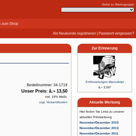
Gehe zu Warengruppe
s zum Shop
Als Neukunde registrieren
|
Passwort vergessen?
Zur Erinnerung
Entfesselungen Manuskript
Bestellnummer: 34-1719
â‚¬ 3,00*
Unser Preis: â‚¬ 13,50
inkl. 19% MwSt.
Aktuelle Werbung
zzgl. Versandkosten
Hier finden Sie Links zu unserer
aktuellen Printwerbung
November/Dezember 2015
November/Dezember 2013
November/Dezember 2011