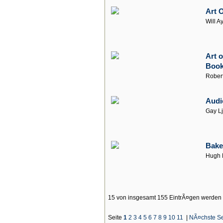
Art O
Will A
Art 
Book
Rober
Audi
Gay L
Bake
Hugh M
15 von insgesamt 155 EintrÃ¤gen werden
Seite
1
2
3
4
5
6
7
8
9
10
11
|
NÃ¤chste Se