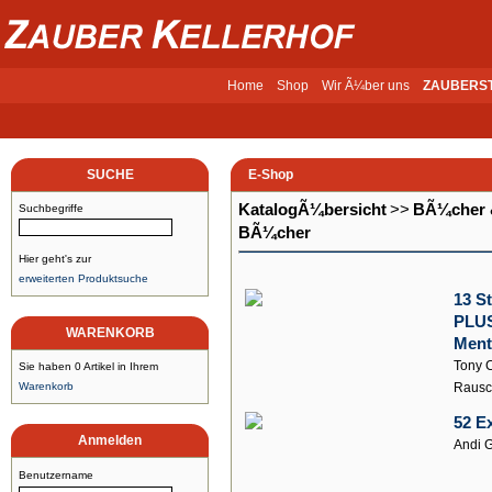
Home
Shop
Wir Ã¼ber uns
ZAUBERS
SUCHE
E-Shop
KatalogÃ¼bersicht
>>
BÃ¼cher 
Suchbegriffe
BÃ¼cher
Hier geht's zur
erweiterten Produktsuche
13 S
PLUS
WARENKORB
Ment
Tony C
Sie haben 0 Artikel in Ihrem
Warenkorb
Rausc
52 E
Anmelden
Andi G
Benutzername