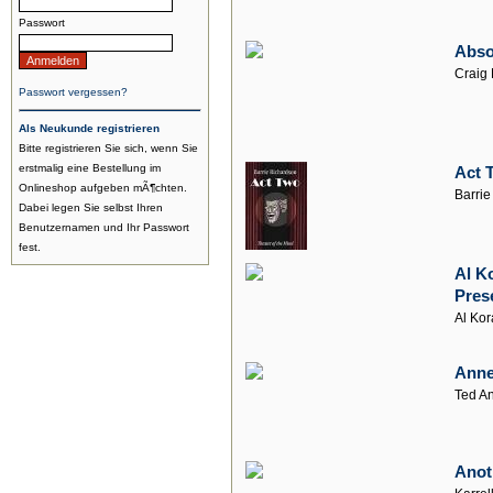
Passwort
Abso
Craig 
Passwort vergessen?
Als Neukunde registrieren
Bitte registrieren Sie sich, wenn Sie
erstmalig eine Bestellung im
Act 
Onlineshop aufgeben mÃ¶chten.
Barrie
Dabei legen Sie selbst Ihren
Benutzernamen und Ihr Passwort
fest.
Al K
Pres
Al Ko
Anne
Ted A
Anot