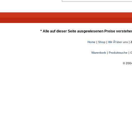
* Alle auf dieser Seite ausgewiesenen Preise verstehe
Home
|
Shop
|
Wir Ã¼ber uns
|
Warenkorb
|
Produktsuche
|
G
© 2004