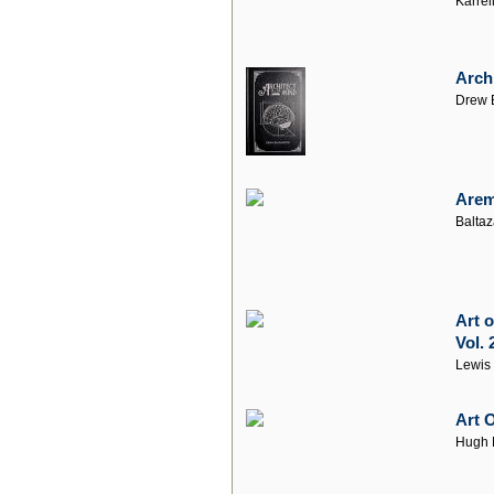
Karrel
Arch
Drew 
Arem
Baltaz
Art 
Vol. 
Lewis
Art 
Hugh M