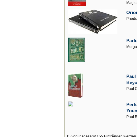
Magic
Orio
Phedo
Parlo
Morga
Paul
Bey
Paul C
Perf
Youn
Paul 
15 von insgesamt 155 EintrÃ¤gen werden