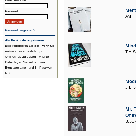
Benutzername
Ment
Passwort
AM
Passwort vergessen?
Als Neukunde registrieren
Mind
Bitte registrieren Sie sich, wenn Sie
erstmalig eine Bestellung im
T. A. 
Onlineshop aufgeben mÃ¶chten.
Dabei legen Sie selbst Ihren
Benutzernamen und Ihr Passwort
fest.
Mode
J. B. 
Mr. 
Of I
Scott 