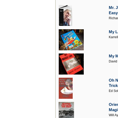
Mr. J
Easy
Richa
My L
Karrel
My M
David
Oh N
Trick
Ed So
Orie
Magi
Will A