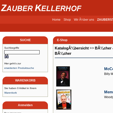
Home
Shop
Wir Ã¼ber uns
ZAUBERS
SUCHE
E-Shop
KatalogÃ¼bersicht
>>
BÃ¼cher 
Suchbegriffe
BÃ¼cher
Hier geht's zur
erweiterten Produktsuche
McCo
Billy
WARENKORB
Sie haben 0 Artikel in Ihrem
Mem
Warenkorb
Woody
Anmelden