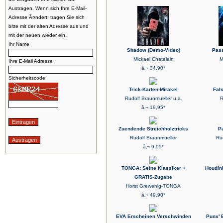
Austragen. Wenn sich Ihre E-Mail-
Adresse Ã¤ndert, tragen Sie sich
bitte mit der alten Adresse aus und
mit der neuen wieder ein.
Ihr Name
Shadow (Demo-Video)
Pass
Mickael Chatelain
M
Ihre E-Mail Adresse
â‚¬ 34,90*
Sicherheitscode
Trick-Karten-Mirakel
Fal
Rudolf Braunmueller u.a.
R
â‚¬ 19,95*
Zuendende Streichholztricks
P
Rudolf Braunmueller
Ru
â‚¬ 9,95*
TONGA: Seine Klassiker +
Houdin
GRATIS-Zugabe
Horst Grewenig-TONGA
â‚¬ 49,90*
EVA Erscheinen Verschwinden
Punx' 