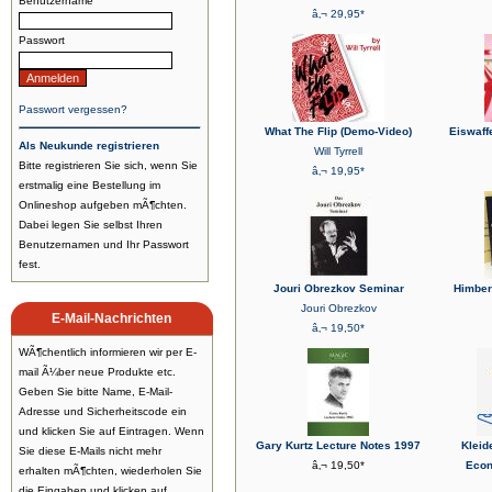
Benutzername
â‚¬ 29,95*
Passwort
Passwort vergessen?
What The Flip (Demo-Video)
Eiswaff
Als Neukunde registrieren
Will Tyrrell
Bitte registrieren Sie sich, wenn Sie
â‚¬ 19,95*
erstmalig eine Bestellung im
Onlineshop aufgeben mÃ¶chten.
Dabei legen Sie selbst Ihren
Benutzernamen und Ihr Passwort
fest.
Jouri Obrezkov Seminar
Himber
Jouri Obrezkov
E-Mail-Nachrichten
â‚¬ 19,50*
WÃ¶chentlich informieren wir per E-
mail Ã¼ber neue Produkte etc.
Geben Sie bitte Name, E-Mail-
Adresse und Sicherheitscode ein
und klicken Sie auf Eintragen. Wenn
Gary Kurtz Lecture Notes 1997
Kleid
Sie diese E-Mails nicht mehr
â‚¬ 19,50*
Econ
erhalten mÃ¶chten, wiederholen Sie
die Eingaben und klicken auf