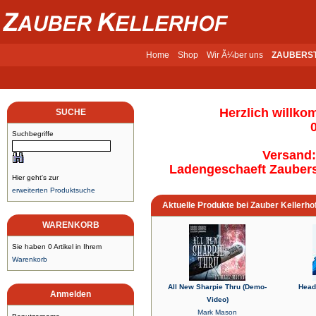
Home
Shop
Wir Ã¼ber uns
ZAUBERS
Herzlich willko
SUCHE
Suchbegriffe
Versand:
Ladengeschaeft Zaubers
Hier geht's zur
erweiterten Produktsuche
Aktuelle Produkte bei Zauber Kellerho
WARENKORB
Sie haben 0 Artikel in Ihrem
Warenkorb
All New Sharpie Thru (Demo-
Head
Anmelden
Video)
Mark Mason