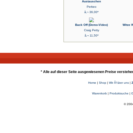
Austauschen
Perkeo
â‚¬ 36,00*
Back Off (Demo-Video)
Witze 
Craig Petty
â‚¬ 11,50*
* Alle auf dieser Seite ausgewiesenen Preise verstehe
Home
|
Shop
|
Wir Ã¼ber uns
|
Warenkorb
|
Produktsuche
|
G
© 2004