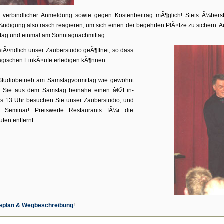
r, verbindlicher Anmeldung sowie gegen Kostenbeitrag mÃ¶glich! Stets Ã¼bers
¼ndigung also rasch reagieren, um sich einen der begehrten PlÃ¤tze zu sichern. 
tag und einmal am Sonntagnachmittag.
stÃ¤ndlich unser Zauberstudio geÃ¶ffnet, so dass
agischen EinkÃ¤ufe erledigen kÃ¶nnen.
tudiobetrieb am Samstagvormittag wie gewohnt
nen Sie aus dem Samstag beinahe einen â€žEin-
 13 Uhr besuchen Sie unser Zauberstudio, und
Seminar! Preiswerte Restaurants fÃ¼r die
ten entfernt.
eplan & Wegbeschreibung
!