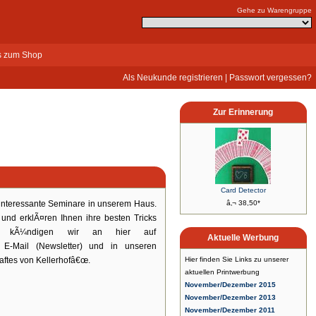
Gehe zu Warengruppe
s zum Shop
Als Neukunde registrieren
|
Passwort vergessen?
Zur Erinnerung
Card Detector
 interessante Seminare in unserem Haus.
â‚¬ 38,50*
und erklÃ¤ren Ihnen ihre besten Tricks
re kÃ¼ndigen wir an hier auf
Aktuelle Werbung
 E-Mail (Newsletter) und in unseren
aftes von Kellerhofâ€œ.
Hier finden Sie Links zu unserer
aktuellen Printwerbung
November/Dezember 2015
November/Dezember 2013
November/Dezember 2011