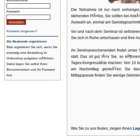
Benutzername
Die Teilnahme ist nur nach vorherige
Passwort
stehenden PlÃ¤tze, Sie sollten bei AnkÃ
Auswahl an, einmal am Samstagnachmit
Passwort vergessen?
Vor und nach dem Seminar ist selbstver
Sie sich in Ruhe umschauen und Ihre m
Als Neukunde registrieren
Bitte registrieren Sie sich, wenn Sie
An Seminarwochenenden findet unser S
erstmalig eine Bestellung im
statt. Das ist gut fÃ¼r Sie, so kÃ¶n
Onlineshop aufgeben mÃ¶chten.
Tages-Kongressâ€œ machen: Von 10 bis
Dabei legen Sie selbst Ihren
am Nachmittag genieÃŸen Sie das 
Benutzernamen und Ihr Passwort
Mittagspause finden Sie wenige Gehminu
fest.
Wie Sie zu uns finden, zeigen Ihnen
Lag