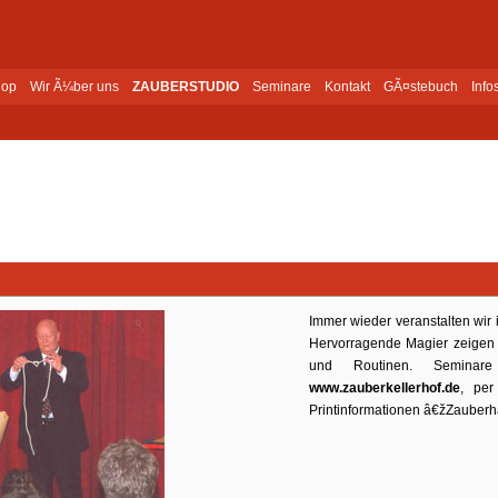
op
Wir Ã¼ber uns
ZAUBERSTUDIO
Seminare
Kontakt
GÃ¤stebuch
Info
Immer wieder veranstalten wir
Hervorragende Magier zeigen 
und Routinen. Semina
www.zauberkellerhof.de
, per
Printinformationen â€žZauberh